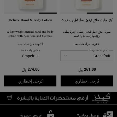
كيلز صابون سائل لليدين بعطر الجريب فروت
Deluxe Hand & Body Lotion
صابون سائل معطّر لليدين ينظّف البشرة بلطف
A lightweight scented hand and body
ويمنحها إحساساً بالراحة.
lotion with Aloe Vera and Oatmeal.
لا توجد مراجعات بعد
لا توجد مراجعات بعد
اختر Fragrance
مقاس واحد فقط
Grapefruit
261.00 ﷼
274.00 ﷼
WHEN THE كيلز صابون سائل لليدين بعطر الجريب فروت IS AVAILABLE
WHEN THE DELUXE HAND & BODY LOTION IS AVAILABLE
يُرجى إخطاري
يُرجى إخطاري
توصيل مجاني*
عروض حصرية