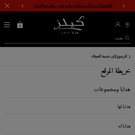
اكتشفوا كريم ألترا فيشال ميلت داون ريكفري الجديد!
0
0 PRODUCT IN CART
حقيبتي
محدد
مواقع
المتاجر
بحث
المحتوى الرئيسي
الرجوع إلى خدمة العملاء
خريطة الموقع
هدايا ومجموعات
هدايا لها
هدايا له