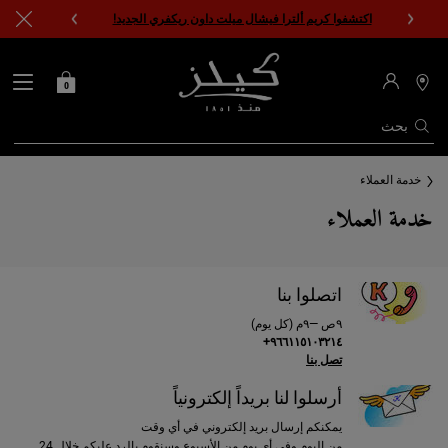
اكتشفوا كريم ألترا فيشال ميلت داون ريكفري الجديد!
0
0 PRODUCT IN CART
حقيبتي
محدد
مواقع
المتاجر
بحث
المحتوى الرئيسي
خدمة العملاء
خدمة العملاء
اتصلوا بنا
٩ص —٩م (كل يوم)
٩٦٦١١٥١٠٣٢١٤+
تصل بنا
أرسلوا لنا بريداً إلكترونياً
يمكنكم إرسال بريد إلكتروني في أي وقت
من اليوم وفي أي يوم من الأسبوع وسنقوم بالرد عليكم خلال 24