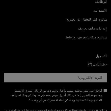
الوظائف
الاستدامة
مبادرة كيلز للعطاءات الخيرية
إعدادات ملف تعريف
سياسة ملفات تعريف الارتباط
التسجيل
(*)
حقل إلزامي
البريد الإلكتروني
*
أوافق على تلقي محتوى ملهم وأخبار واتصالات من لوريال الشرق الأوسط
ومجموعة الطاير (بما في ذلك أمبر). سيتم استخدام معلوماتكم وفقًا لسياسة
*
الخصوصية الخاصة بنا ويمكنكم إلغاء الاشتراك في أي وقت.​
.
هذا الموقع محمي بواسطة Cloudflare ويخضع
لسياسة الخصوصية
و
شروط الخدمة
الخاصة بها.