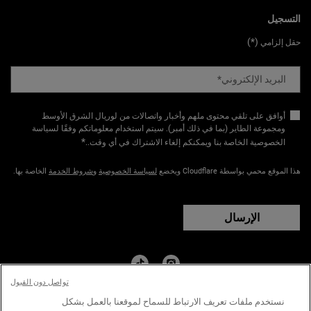
التسجيل
(*)
حقل إلزامي
البريد الإلكتروني
*
أوافق على تلقي محتوى ملهم وأخبار واتصالات من لوريال الشرق الأوسط
ومجموعة الطاير (بما في ذلك أمبر). سيتم استخدام معلوماتكم وفقًا لسياسة
*
الخصوصية الخاصة بنا ويمكنكم إلغاء الاشتراك في أي وقت.​
.
هذا الموقع محمي بواسطة Cloudflare ويخضع
لسياسة الخصوصية
و
شروط الخدمة
الخاصة بها.
الإرسال
تواصل دون القبول
البلد:
نستخدم ملفات تعريف الارتباط للسماح لموقعنا بالعمل بشكل