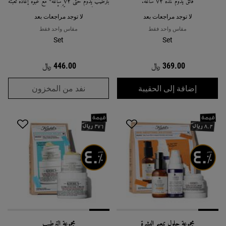
فائق يدوم لمدة ٧٢ ساعة.
بترطيب يدوم حتى ٧٢ ساعة* مع عبوة إعادة تعبئة
تستخدم بلاستيكًا أقل بنسبة ٦١٪.
لا توجد مراجعات بعد
لا توجد مراجعات بعد
مقاس واحد فقط
مقاس واحد فقط
Set
Set
369.00 ﷼
446.00 ﷼
مجموعة هدايا أساسيات الترطيب الفائق
مجموعة هد
إضافة إلى الحقيبة
نفد من المخزون
مجموعة حلول تنعيم البشرة
مجموعة الترطيب