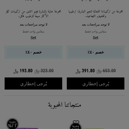
مجموعة من تركيباتنا الفعّالة لتنعيم البشرة، ترطيبها
مجموعة عناية بالبشرة تضمّ اثنتين من تركيبات كيلز
وتخفيف التجاعيد.
الأكثر مبيعًا لترطيب فائق.
لا توجد مراجعات بعد
لا توجد مراجعات بعد
مقاس واحد فقط
مقاس واحد فقط
Set
Set
خصم ٤٠٪
خصم ٤٠٪
653.00 ﷼
السعر القديم
391.80 ﷼
السعر الجديد
323.00 ﷼
السعر القديم
193.80 ﷼
السعر الجديد
WHEN THE مجموعة حلول تنعيم البشرة IS AVAILABLE
WHEN THE مجموعة الترطيب IS AVAILABLE
يُرجى إخطاري
يُرجى إخطاري
منتجاتنا المحبوبة