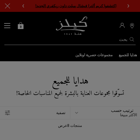
اكتشفوا كريم ألترا فيشال ميلت داون ريكفري الجديد!
0
0 PRODUCT IN CART
حقيبتي
محدد
مواقع
المتاجر
بحث
المحتوى الرئيسي
هدايا للجميع
مجموعات حصرية اونلاين
هدايا للجميع
تسوّقوا مجموعات العناية بالبشرة لجميع المناسبات الخاصة!
ترتيب حسب
تصفية
FILTER MENU
منتجات 8عرض