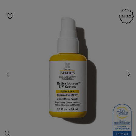
سيروم بيتر س