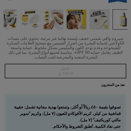
سيروم واقي شمس خفيف بلمسة نهائية غير مرئية، يحتوي على ببتيدات
الكولاجين لحماية البشرة من أضرار الشمس مع تصحيح العلامات المبكرة
للشيخوخة وعدم توحد اللون والملمس بشكل ملحوظ. حماية واسعة
الطيف بعامل حماية SPF 50+، مناسبة لجميع أنواع البشرة، بما في ذلك
البشرة الدهنية والمعرضة لحب الشباب.
One حجم واحد متاح only
٥٠ مل
, 1 of 1
Selected
أنواع المنتج غير متوفرة في المخزون، {0}
168.00 ﷼
نفذ من المخزون
تسوقوا بقيمة ٤٥٠ ريالاً أو أكثر، وتمتعوا بهدية مجانية تشمل: حقيبة
قماشية من كيلز، كريم الأفوكادو للعيون (٧ مل)، وكريم "سوبر
مالتي كوريكتيف" (٧ مل).
حتى نفاد الكمية، تُطبق الشروط والأحكام.