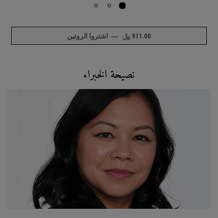
911.00 ﷼
―
اشتروا الروتين
NULL
Expert Advice
نصيحة الخبراء