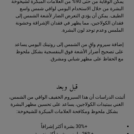
يمكن الوقاية من حتى 90% من العلامات المبكرة لشيخوخة
البشرة من خلال الاستخدام اليومي لواقي شمس واسع
الطيف. يمكن أن يؤدي التعرض الضار لأشعة الشمس إلى
فقدان الكولاجين، مما يظهر في فقدان الإشراقة وخشونة
الملمس وعدم توحد لون البشرة.
إضافة سيروم واقٍ من الشمس إلى روتينك اليومي يساعد
على تصحيح أضرار الأشعة فوق البنفسجية بشكل ملحوظ
مع الحفاظ على مظهر شبابي ومشرق.
Before And After Better Screen
قبل وبعد
أثبتت الدراسات أن هذا السيروم الخفيف الواقي من الشمس،
الغني بببتيدات الكولاجين، يساعد على تحسين مظهر البشرة
بشكل ملحوظ ومكافحة العلامات المبكرة للشيخوخة:
+30% بشرة أكثر إشراقاً
+26% ملمس بشرة أكثر نعومة