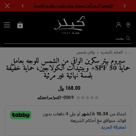
اكتشفوا كريم ألترا فيشال ميلت داون ريكفري الجديد!
0
0 PRODUCT IN CART
حقيبتي
محدد
مواقع
المتاجر
بحث
المحتوى الرئيسي
...
العناية بالبشرة
واقي شمس
سيروم بيتر سكرين الواقي من الشمس للوجه بعامل
حماية SPF 50+ وببتيدات الكولاجين، حماية خفيفة
بلمسة نهائية غير مرئية
168.00 ﷼
0/5
(0)
—
اكتبوا مراجعتكم