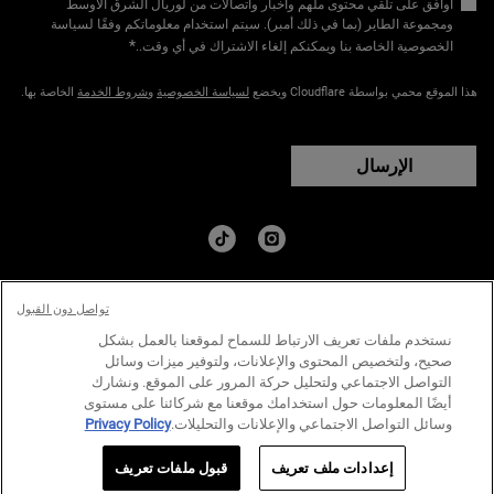
أوافق على تلقي محتوى ملهم وأخبار واتصالات من لوريال الشرق الأوسط
ومجموعة الطاير (بما في ذلك أمبر). سيتم استخدام معلوماتكم وفقًا لسياسة
*
الخصوصية الخاصة بنا ويمكنكم إلغاء الاشتراك في أي وقت.​
.
هذا الموقع محمي بواسطة Cloudflare ويخضع
لسياسة الخصوصية
و
شروط الخدمة
الخاصة بها.
الإرسال
البلد:
تواصل دون القبول
﷼ - SA (AR)
نستخدم ملفات تعريف الارتباط للسماح لموقعنا بالعمل بشكل
صحيح، ولتخصيص المحتوى والإعلانات، ولتوفير ميزات وسائل
التواصل الاجتماعي ولتحليل حركة المرور على الموقع. ونشارك
سياسة الخصوصية
الشروط والاحكام
خارطة الموقع
أيضًا المعلومات حول استخدامك موقعنا مع شركائنا على مستوى
وسائل التواصل الاجتماعي والإعلانات والتحليلات.
Privacy Policy
© كيلز منذ عام ١٨٥١ | جميع الحقوق محفوظة.
الكمية
إعدادات ملف تعريف
قبول ملفات تعريف
168.00 ﷼
―
نفد من المخزون
سيروم بيتر سكرين الوا
+
−