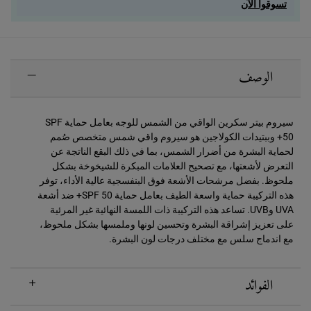
تسوقوا الآن
PDP Sections Accordion
الوصف
سيروم بيتر سكرين الواقي من الشمس للوجه بعامل حماية SPF
50+ وببتيدات الكولاجين هو سيروم واقي شمس متخصص صُمم
لحماية البشرة من أضرار الشمس، بما في ذلك البقع الناتجة عن
التعرض لأشعتها، مع تصحيح العلامات المبكرة للشيخوخة بشكل
ملحوظ. بفضل مرشحات الأشعة فوق البنفسجية عالية الأداء، توفر
هذه التركيبة حماية واسعة الطيف بعامل حماية SPF 50+ ضد أشعة
UVA وUVB. تساعد هذه التركيبة ذات اللمسة النهائية غير المرئية
على تعزيز إشراقة البشرة وتحسين لونها وملمسها بشكل ملحوظ،
مع اندماج سلس مع مختلف درجات لون البشرة.
الفوائد