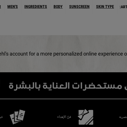
R
MEN'S
INGREDIENTS
BODY
SUNSCREEN
SKIN TYPE
ART
ehl's account for a more personalized online experience 
رية
فنّ الإهداء
عين