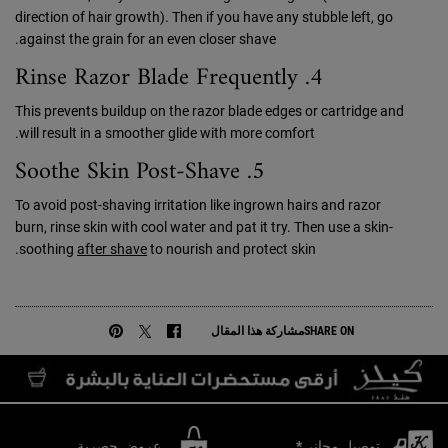
direction of hair growth). Then if you have any stubble left, go
against the grain for an even closer shave.
4. Rinse Razor Blade Frequently
This prevents buildup on the razor blade edges or cartridge and
will result in a smoother glide with more comfort.
5. Soothe Skin Post-Shave
To avoid post-shaving irritation like ingrown hairs and razor
burn, rinse skin with cool water and pat it try. Then use a skin-
soothing
after shave
to nourish and protect skin.
SHARE ON
مشاركة هذا المقال
مشاركة على FACEBOOK
مشاركة على TWITTER
مشاركة على PINTEREST
توصيل مجاني*
عروض حصرية