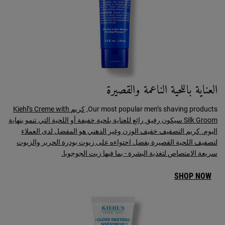
العناية باللحية الناعمة والقصيرة
Our most popular men’s shaving products,
كريم Kiehl’s Creme with
Silk Groom سيكون رفيق رائع للعناية بلحية خفيفة أو اللحية التي تنمو بنهاية
اليوم. كريم التصفيف خفيف الوزن وغير الدهني هو المفضل لدى العملاء
لتصفيف اللحية القصيرة بفضل احتواءه على زيوت بودرة الحرير والزيوت
سريعة الامتصاص لتغذية البشرة - بما فيها زيت الجوجوبا.
SHOP NOW