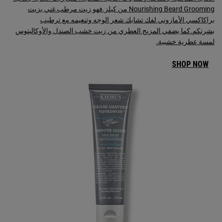
Nourishing Beard Grooming من كيلز.فهو زيت مرطب غني بزيت
براكاكسي الأمازوني لفك تشابك شعر الوجه وتنعيمه مع ترطيب
بشرتكم.كما يضفي المزيج العطري من زيت خشب الصندل والأوكالبتوس
لمسة عطرية خشبية.
SHOP NOW