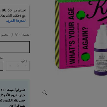
بقيمة: ٩١٠ ﷼. مجموعة العطلات مكونة من ثلاث تركيبات للترطيب وتنقيتها.
One حجم واحد متاح only
نفذ
الكمية
+
−
ت
ما هو عمركم حقًا؟ طقم مقاومة علامات 
كيلز، كريم الأفوكادو للعيون (٧ مل)، وكريم "سوبر
حتى نفاد الكمية، ت
تسوقوا الآن