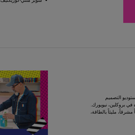
سوبر ملتي-كوريكتيف لعلاج منطقة
توديو التصميم
ي بروكلين، نيويورك.
شرقاً، مليئاً بالطاقة،