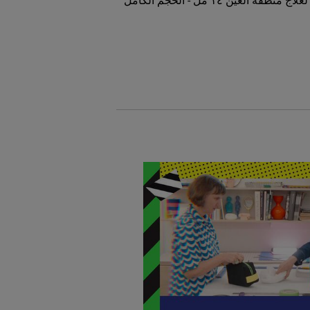
 العين ١٤ مل - الحجم الكامل