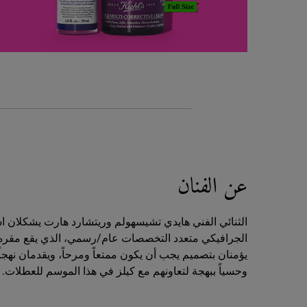
Kiehl's x Public/Official
عن الفنان
الثنائي الفني هايدي تشيسهولم وريتشارد هارت يشكلان اس
الجرافيكي متعدد التخصصات عام/رسمي، الذي يقع مقره ف
يؤمنان بتصميم يجب أن يكون ممتعاً ومرحاً، ويقدمان نهجاً م
وحسياً ببهجة لتعاونهم مع كيلز في هذا الموسم للعطلات.