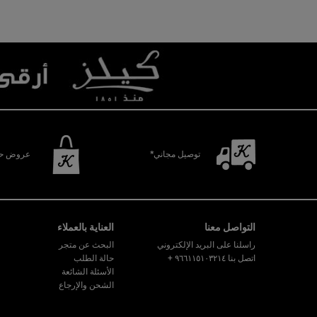
Recently Viewed PDP
You May Also Like
توصيل مجاني*
عروض حص
تصفّح التذييل
التواصل معنا
العناية بالعملاء
راسلنا على البريد الإلكتروني
البحث عن متجر
اتصل بنا ٩٦٦١١٥١٠٣٢١٤
+
حالة الطلب
الأسئلة الشائعة
الشحن والإرجاع