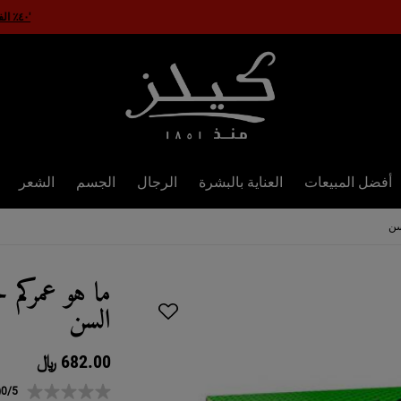
'٤٠٪ الفرصة الأخيرة
أفضل المبيعات
العناية بالبشرة
الرجال
الجسم
الشعر
سن
ما هو عمركم 
السن
682.00 ﷼
)
0/5