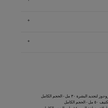
د البشرة ٣٠ مل - الحجم الكامل
جم الكامل