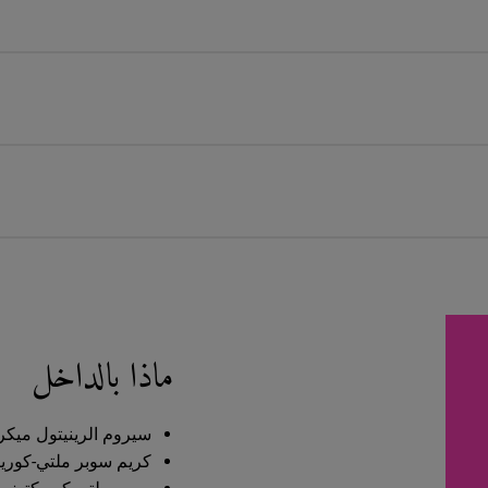
ماذا بالداخل
سيروم الرينيتول ميكرو-دوز لتجدي
كريم سوبر ملتي-كوريكتيف ٥٠ مل - الح