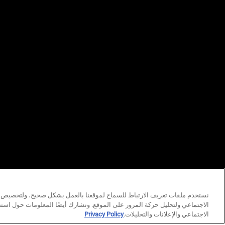
نستخدم ملفات تعريف الارتباط للسماح لموقعنا بالعمل بشكل صحيح، ولتخصيص ال
الاجتماعي ولتحليل حركة المرور على الموقع. ونشارك أيضًا المعلومات حول اس
© كيلز منذ عام ١٨٥١ | جميع الحقوق محفوظة.
الاجتماعي والإعلانات والتحليلات.
Privacy Policy