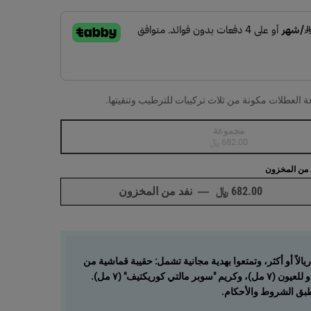
مجموعة
, 1 of 1
Selected
أنواع المنتج غير متوفرة في المخزون، {0}
682.00 ﷼
 من المخزون
682.00 ﷼
―
نفد من المخزون
ما هو عمركم حقًا؟ طقم م
سوقوا بقيمة ٤٥٠ ريالاً أو أكثر، وتمتعوا بهدية مجانية تشمل: حقيبة قماشية من
التقدم في السن - تكبير الصورة
 مالتي كوريكتيف" (٧ مل).
ُطبق الشروط والأحكام.