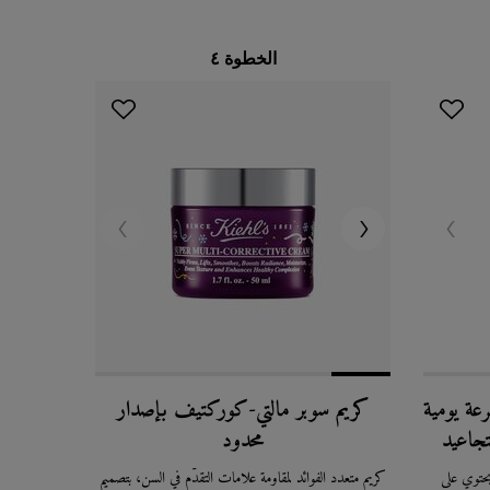
الخطوة ٤
رعة يومية
كريم سوبر مالتي-كوركتيف بإصدار
جاعيد
محدود
حتوي على
كريم متعدد الفوائد لمقاومة علامات التقدّم في السن، بتصميم