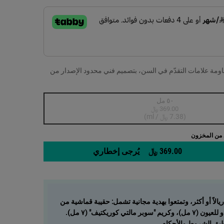
قاومة علامات التقدّم في السن، بتصميم فني محدود الإصدار من
٥٠ مل
369.00 ﷼
, 1 of 1
Selected
أنواع المنتج غير متوفرة في المخزون، {0}
(7.38 ﷼ / ml)
 من المخزون
369.00 ﷼
يُرجى إخطاري
WHEN THE كريم سوبر مالتي-كوركتيف بإصدار محدود IS AVAILABLE
 - تكبير الصورة
سوقوا بقيمة ٤٥٠ ريالاً أو أكثر، وتمتعوا بهدية مجانية تشمل: حقيبة قماشية من
 مالتي كوريكتيف" (٧ مل).
ُطبق الشروط والأحكام.