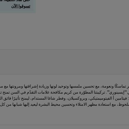
تسوقوا الآن
تماسكًا ونعومة، مع تحسين ملمسها وتوحيد لونها وزيادة إشراقتها ومرونتها مع مرطّب
ي ""إيسينوري"". تركيبتنا المطوّرة من كريم مكافحة علامات التقدّم في السن تمنح
ل: فيتامين أ الفيتوميمتيكي، وبروكسيلان، وفطر شاغا المستدام، ليمنح تأثيرًا فائق 
حوظ، مع استعادة مظهر الامتلاء وتحسين محيط البشرة ليعيد إليها شبابها من كل ز