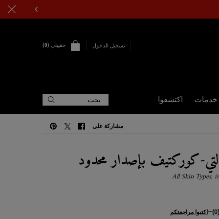
حقيبتي
0
تسجيل الدخول
0 PRODUCT IN CART
خدمات
اكتشفوا
بحث
مشاركة على
مشاركة على FACEBOOK
مشاركة على TWITTER
مشاركة على PINTEREST
التي-كوركتيف بإصدار محدود
All Skin Types, i
(0
—
اكتبوا مراجعتكم