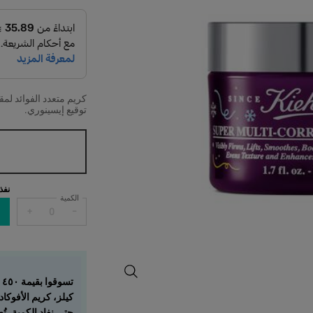
كريم متعدد الفوائد لم
توقيع إيسينوري.
One حجم واحد متاح only
نفذ
الكمية
+
−
كريم سوبر مالتي-كوركتيف بإصدار محدود
ت
كيلز، كريم الأفوكادو للعيون (٧ مل)، وكريم "سوبر
حتى نفاد الكمية، ت