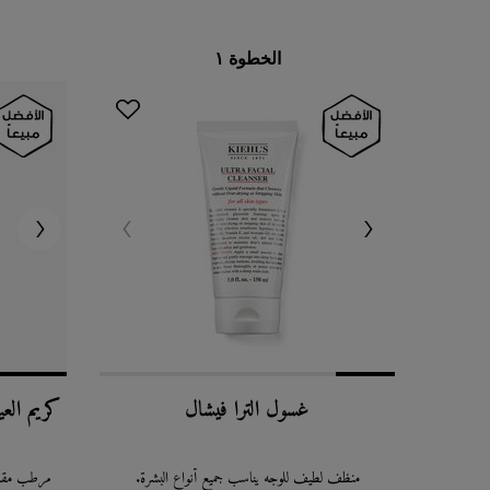
الخطوة ١
غسول الترا فيشال
كريم الع
منظف لطيف للوجه يناسب جميع أنواع البشرة.
مرطب مقاو