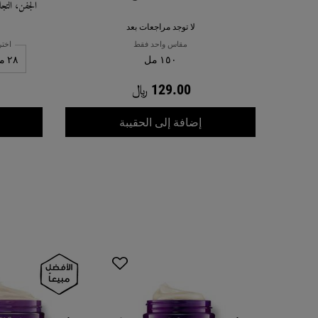
الجفن، التج
مثبت مخبريا 
لا توجد مراجعات بعد
ويضيء بشكل
مقاس واحد فقط
اختر
١٥٠ مل
129.00 ﷼
غسول الترا فيشال
إضافة إلى الحقيبة
Recently Viewed PDP
You May Also Like