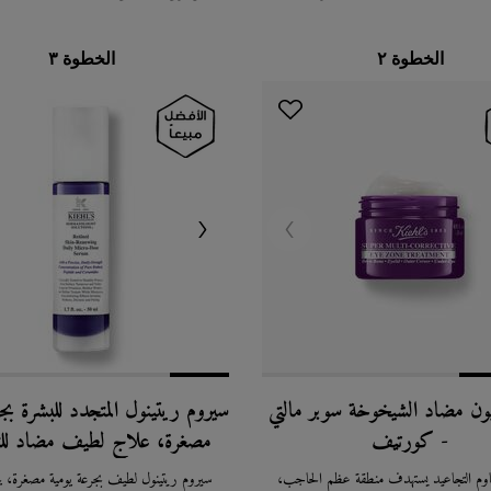
الخطوة ٢
الخطوة ٣
يون مضاد الشيخوخة سوبر مالتي
سيروم ريتينول المتجدد للبشرة بج
- كورتيف
مصغرة، علاج لطيف مضاد للت
بالريتينول النقي
م التجاعيد يستهدف منطقة عظم الحاجب،
سيروم ريتينول لطيف بجرعة يومية مصغرة، ي