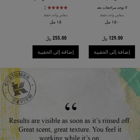
الخطوط الدقيقة وتجاعيد أطراف
العيون والانتفاخ.
لا توجد مراجعات بعد
1
مقاس واحد فقط
مقاس واحد فقط
١٥٠ مل
١٥ مل
129.00 ﷼
255.00 ﷼
غسول الترا فيشال
سيروم فيتامين C للعيون قوي وفعال لتقليل الخطوط والهالات السوداء
إضافة إلى الحقيبة
إضافة إلى الحقيبة
Review Image