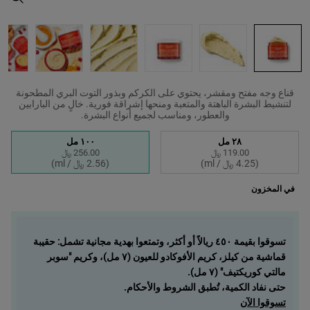
قناع وجه مفتح ومقشر، يحتوي على الكركم وبذور التوت البري المطحونة
لتنشيط البشرة الباهتة والمتعبة ومنحها إشراقة فورية. خالٍ من البارابين
والعطور، ومناسب لجميع أنواع البشرة.
اختر حجم واحد متاح
٢٨ مل
١٠٠ مل
119.00 ﷼
256.00 ﷼
Selected
, 2 of 2
Selected
, 1 of 2
(4.25 ﷼ / ml)
(2.56 ﷼ / ml)
في المخزون
تسوقوا بقيمة ٤٥٠ ريالاً أو أكثر، وتمتعوا بهدية مجانية تشمل: حقيبة
قماشية من كيلز، كريم الأفوكادو للعيون (٧ مل)، وكريم "سوبر
مالتي كوريكتيف" (٧ مل).
حتى نفاد الكمية، تُطبق الشروط والأحكام.
تسوقوا الآن