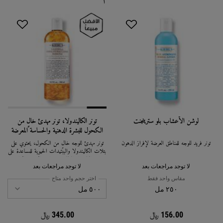
لوشن الأعشاب بلو سترينجنت
تونر الكاليندولا، تونر مهدئ خالٍ من
الكحول للبشرة الدهنية والحساسة المعرضة
للبثور
تونر فريد للوجه للمناطق العرضة لإفراز الدهون
تونر مهدئ للوجه خالٍ من الكحول، يحتوي على
بتلات الكاليندولا والببتيدات الحيوية للمساعدة على
تقليل الاحمرار الظاهر، وموازنة الزيوت الزائدة،
وتثبيت البشرة. مناسب للبشرة الدهنية والحساسة
لا توجد مراجعات بعد
لا توجد مراجعات بعد
المعرضة للبثور.
مقاس واحد فقط
اختر حجم واحد متاح
٢٥٠ مل
156.00 ﷼
345.00 ﷼