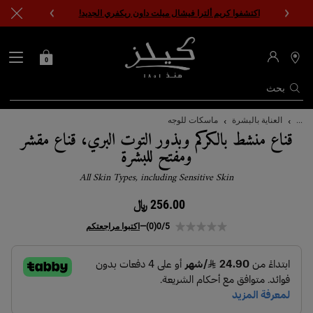
اكتشفوا كريم ألترا فيشال ميلت داون ريكفري الجديد!
0
0 PRODUCT IN CART
حقيبتي
محدد
مواقع
المتاجر
بحث
المحتوى الرئيسي
...
العناية بالبشرة
ماسكات للوجه
قناع منشط بالكركم وبذور التوت البري، قناع مقشر
ومفتح للبشرة
All Skin Types, including Sensitive Skin
256.00 ﷼
0/5
(0)
—
اكتبوا مراجعتكم