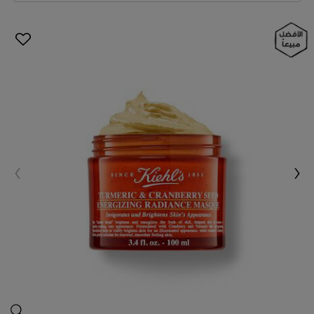
قناع 