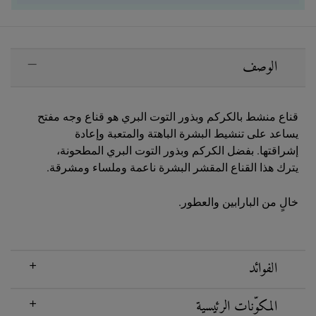
PDP Sections Accordion
الوصف
قناع منشط بالكركم وبذور التوت البري هو قناع وجه مفتح
يساعد على تنشيط البشرة الباهتة والمتعبة وإعادة
إشراقتها. بفضل الكركم وبذور التوت البري المطحونة،
يترك هذا القناع المقشر البشرة ناعمة وملساء ومشرقة.
خالٍ من البارابين والعطور.
الفوائد
المكوّنات الرئيسية