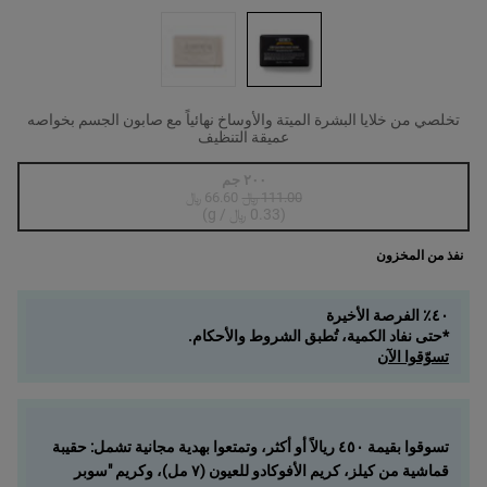
تخلصي من خلايا البشرة الميتة والأوساخ نهائياً مع صابون الجسم بخواصه
عميقة التنظيف
One حجم واحد متاح only
٢٠٠ جم
111.00 ﷼
66.60 ﷼
السعر الجديد
السعر القديم
, 1 of 1
Selected
أنواع المنتج غير متوفرة في المخزون، {0}
(0.33 ﷼ / g)
نفذ من المخزون
٤٠٪ الفرصة الأخيرة
*حتى نفاد الكمية، تُطبق الشروط والأحكام.
تسوّقوا الآن
تسوقوا بقيمة ٤٥٠ ريالاً أو أكثر، وتمتعوا بهدية مجانية تشمل: حقيبة
قماشية من كيلز، كريم الأفوكادو للعيون (٧ مل)، وكريم "سوبر