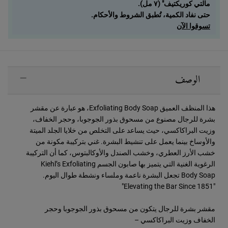
مالتي كوريكتيف" (٧ مل).
حتى نفاد الكمية، تُطبق الشروط والأحكام.
تسوقوا الآن
PDP Sections Accordion
الوصف
هذا المنظف العميق Exfoliating Body Soap، هو عبارة عن مقشر
بشرة للرجال مصنوع من مسحوق بذور الجوجوبا، وحجر الخفاف،
وزيت البراكاكسي، حيث يساعد على التخلص من خلايا الجلد الميتة
والأوساخ بينما يعمل على تنشيط البشرة. غني بتركيبة مكونة من
خشب الأرز العطري، وخشب الصندل والأوكالبتوس، كما أن التركيبة
الرغوية الغنية التي يتميز بها صابون الجسم Kiehl’s Exfoliating
Body Soap تجعل البشرة ناعمة وملساء ونشطة طوال اليوم.
"Elevating the Bar Since 1851"
مقشر بشرة للرجال يتكون من مسحوق بذور الجوجوبا وحجر
الخفاف وزيت البراكاكسي –