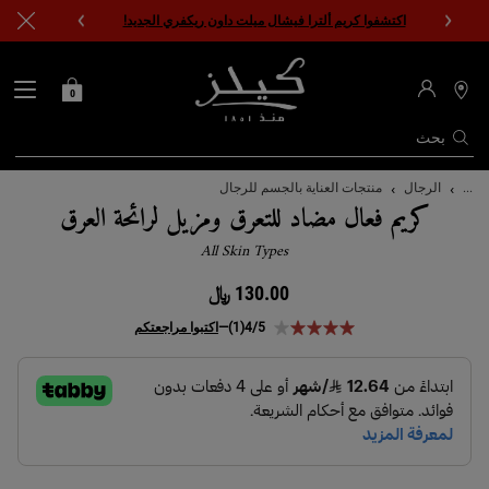
اكتشفوا كريم ألترا فيشال ميلت داون ريكفري الجديد!
0
0 PRODUCT IN CART
حقيبتي
محدد
مواقع
المتاجر
بحث
المحتوى الرئيسي
...
الرجال
منتجات العناية بالجسم للرجال
كريم فعال مضاد للتعرق ومزيل لرائحة العرق
All Skin Types
130.00 ﷼
4/5
(1)
—
اكتبوا مراجعتكم