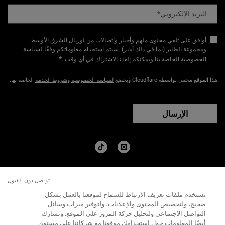
البريد الإلكتروني
*
أوافق على تلقي محتوى ملهم وأخبار واتصالات من لوريال الشرق الأوسط
ومجموعة الطاير (بما في ذلك أمبر). سيتم استخدام معلوماتكم وفقًا لسياسة
*
الخصوصية الخاصة بنا ويمكنكم إلغاء الاشتراك في أي وقت.​
.
هذا الموقع محمي بواسطة Cloudflare ويخضع
لسياسة الخصوصية
و
شروط الخدمة
الخاصة بها.
الإرسال
البلد:
تواصل دون القبول
﷼ - SA (AR)
نستخدم ملفات تعريف الارتباط للسماح لموقعنا بالعمل بشكل
صحيح، ولتخصيص المحتوى والإعلانات، ولتوفير ميزات وسائل
التواصل الاجتماعي ولتحليل حركة المرور على الموقع. ونشارك
سياسة الخصوصية
الشروط والاحكام
خارطة الموقع
أيضًا المعلومات حول استخدامك موقعنا مع شركائنا على مستوى