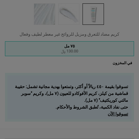
كريم مضاد للتعرق ومزيل للروائح غير معطر لطيف وفعال
One حجم واحد متاح only
٧٥ مل
Selected
, 1 of 1
130.00 ﷼
في المخزون
تسوقوا بقيمة ٤٥٠ ريالاً أو أكثر، وتمتعوا بهدية مجانية تشمل: حقيبة
قماشية من كيلز، كريم الأفوكادو للعيون (٧ مل)، وكريم "سوبر
مالتي كوريكتيف" (٧ مل).
حتى نفاد الكمية، تُطبق الشروط والأحكام.
تسوقوا الآن