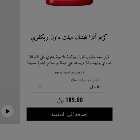
كريم ألترا فيشال ميلت داون ريكفري
كريم وجه خفيف الوزن بتركيبة علاجية يحتوي على الشوفان
الغروي والبيسابولول، يساعد على تهدئة وإصلاح البشرة شديدة
الجفاف والحساسة.
لا توجد مراجعات بعد
اختر حجم واحد متاح
189.00 ﷼
كريم ألترا فيشال ميلت د
إضافة إلى الحقيبة