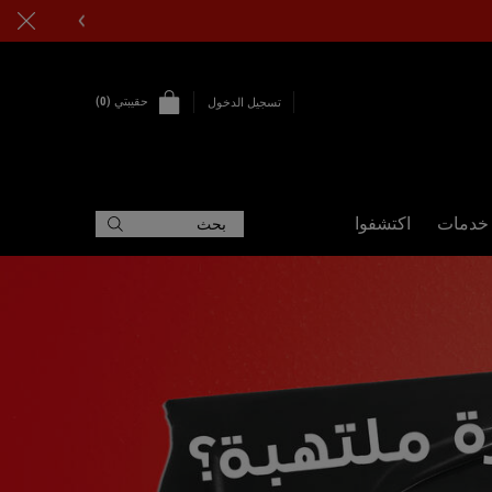
استمتعوا بخصم ١٠٪ على طلبكم الأول - استخدموا الكود FIRST10
حقيبتي
0
تسجيل الدخول
0 PRODUCT IN CART
خدمات
اكتشفوا
بحث