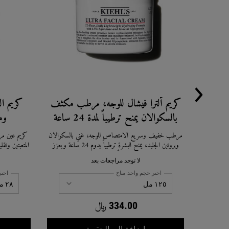
كريم ألترا فيشال للوجه، مرطب مكثف
كريم ا
بالسكوالان يمنح ترطيباً لمدة 24 ساعة
وم
مرطب خفيف وسريع الامتصاص للوجه، غني بالسكوالان
كريم عين مرط
وبروتين الجليد، يمنح البشرة ترطيباً يدوم 24 ساعة ويعزز
المتعبتين وتقل
حاجزها الواقي. مناسب لجميع أنواع البشرة، بما في ذلك البشرة
من نوع مستح
لا توجد مراجعات بعد
الحساسة، وحاصل على شهادة الاعتماد من الجمعية الوطنية
مناسبة لجم
الأمريكية للإكزيما.
اختر حجم واحد متاح
اختر
334.00 ﷼
كريم ألترا فيشال للوجه، مرط