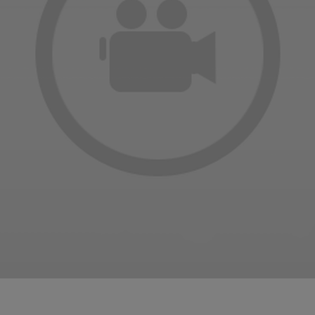
اون ريكفري