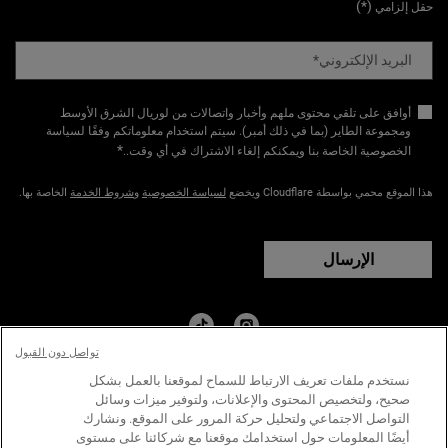
(*)
حقل إلزامي
البريد الإلكتروني
*
أوافق على تلقي محتوى ملهم وأخبار واتصالات من لوريال الشرق الأوسط
ومجموعة الطاير (بما في ذلك أمبر). سيتم استخدام معلوماتكم وفقًا لسياسة
*
الخصوصية الخاصة بنا ويمكنكم إلغاء الاشتراك في أي وقت.​
.
هذا الموقع محمي بواسطة Cloudflare ويخضع
لسياسة الخصوصية
و
شروط الخدمة
الخاصة بها.
الإرسال
تواصل دون القبول
البلد:
نستخدم ملفات تعريف الارتباط للسماح لموقعنا بالعمل بشكل
﷼ - SA (AR)
صحيح، ولتخصيص المحتوى والإعلانات، ولتوفير ميزات وسائل
التواصل الاجتماعي ولتحليل حركة المرور على الموقع. ونشارك
أيضًا المعلومات حول استخدامك موقعنا مع شركائنا على مستوى