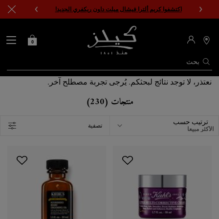
اكتشفوا كريم ألترا فيشال ميلت داون ريكفري الجديد!
0
0 PRODUCT IN CART
حقيبتي
محدد
مواقع
المتاجر
بحث
المحتوى الرئيسي
نعتذر، لا توجد نتائج لبحثكم. يُرجى تجربة مصطلح آخر.
منتجات (230)
ترتيب حسب
تصفية
FILTER MENU