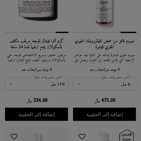
سيروم فائق من حمض الهيالورونيك الحيوي
كريم ألترا فيشال للوجه، مرطب مكثف
المقوي للبشرة
بالسكوالان يمنح ترطيباً لمدة 24 ساعة
سيروم مقوي للبشرة يساعد على الحماية ضد عوامل
مرطب خفيف وسريع الامتصاص للوجه، غني
الإجهاد التي تؤدي لتقدم سن البشرة ويعمل على
بالسكوالان وبروتين الجليد، يمنح البشرة ترطيباً
تصحيح علامات الشيخوخة بشكل ملحوظ.
يدوم 24 ساعة ويعزز حاجزها الواقي. مناسب لجميع
أنواع البشرة، بما في ذلك البشرة الحساسة، وحاصل
لا توجد مراجعات بعد
لا توجد مراجعات بعد
على شهادة الاعتماد من الجمعية الوطنية الأمريكية
اختر حجم واحد متاح
اختر حجم واحد متاح
للإكزيما.
475.00 ﷼
334.00 ﷼
سيروم فائق من حمض الهيالورونيك الحيوي
كريم ألترا
إضافة إلى الحقيبة
إضافة إلى الحقيبة