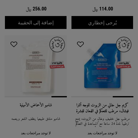
114.00 ﷼
256.00 ﷼
WHEN THE بلسم غني بالزيوت لتنعيم الشعر IS AVAILABLE
ماسك الكال
يُرجى إخطاري
إضافة إلى الحقيبة
كريم جل خالي من الزيوت للوجه ألترا
شامبو الأحماض الأمينية
فيشال، مرطب للتحكم في اللمعان للبشرة
الدهنية والعادية
مرطب جل خفيف وخالٍ من الزيوت، يمنح
شامبو مشتق طبيعياً ينظف الشعر وينعمه
ترطيباً لمدة 24 ساعة مع المساعدة في التحكم
باللمعان وتقليل مظهر المسام. بتأثير منعش، مناسب
للبشرة الدهنية والعادية.
لا توجد مراجعات بعد
لا توجد مراجعات بعد