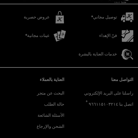
توصيل مجاني*
عروض حصرية
فنّ الإهداء
عينات مجانية*
خدمات العناية بالبشرة
تصفّح التذييل
التواصل معنا
العناية بالعملاء
راسلنا على البريد الإلكتروني
البحث عن متجر
+
اتصل بنا ٩٦٦١١٥١٠٣٢١٤
حالة الطلب
الأسئلة الشائعة
الشحن والإرجاع