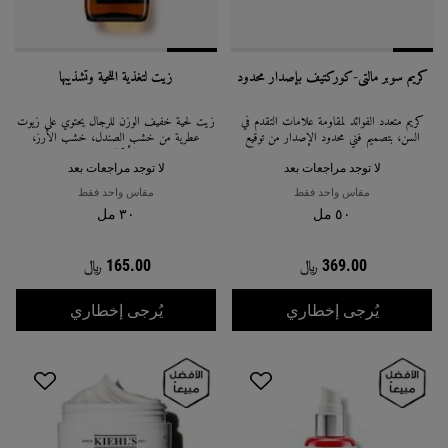
كريم سوبر مالتي-كوركتيف بإصدار محدود
زيت لتغذية اللحية وتشذيبها
كريم متعدد الفوائد لمقاومة علامات التقدّم في
زيت لحيّة خفيف الوزن للرجال يحتوي على زيوت
السن، بتصميم فني محدود الإصدار من توقيع
عطرية من خشب الصندل، خشب الأرز،
إيسينوري.
والأوكالبتوس.
لا توجد مراجعات بعد
لا توجد مراجعات بعد
مقاس واحد فقط
مقاس واحد فقط
٥٠ مل
٣٠ مل
369.00 ﷼
165.00 ﷼
WHEN THE كريم سوبر مالتي-كوركتيف بإصدار محدود IS AVAILABLE
WHEN THE زيت لتغذية اللحية وتشذيبها IS AVAILABLE
يُرجى إخطاري
يُرجى إخطاري