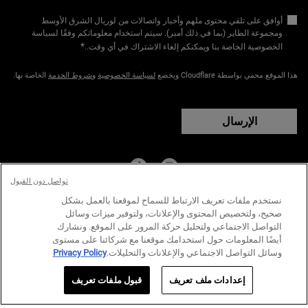
أوافق على تلقي محتوى ملهم وأخبار واتصالات من لوريال الشرق الأوسط
ومجموعة الطاير (بما في ذلك أمبر). سيتم استخدام معلوماتكم وفقًا لسياسة
*
الخصوصية الخاصة بنا ويمكنكم إلغاء الاشتراك في أي وقت.​
.
هذا الموقع محمي بواسطة Cloudflare ويخضع
لسياسة الخصوصية
و
شروط الخدمة
الخاصة بها.
الإرسال
تواصل دون القبول
البلد:
نستخدم ملفات تعريف الارتباط للسماح لموقعنا بالعمل بشكل
صحيح، ولتخصيص المحتوى والإعلانات، ولتوفير ميزات وسائل
﷼ - SA (AR)
التواصل الاجتماعي ولتحليل حركة المرور على الموقع. ونشارك
أيضًا المعلومات حول استخدامك موقعنا مع شركائنا على مستوى
وسائل التواصل الاجتماعي والإعلانات والتحليلات.
Privacy Policy
سياسة الخصوصية
الشروط والاحكام
خارطة الموقع
إعدادات ملف تعريف
قبول ملفات تعريف
© كيلز منذ عام ١٨٥١ | جميع الحقوق محفوظة.