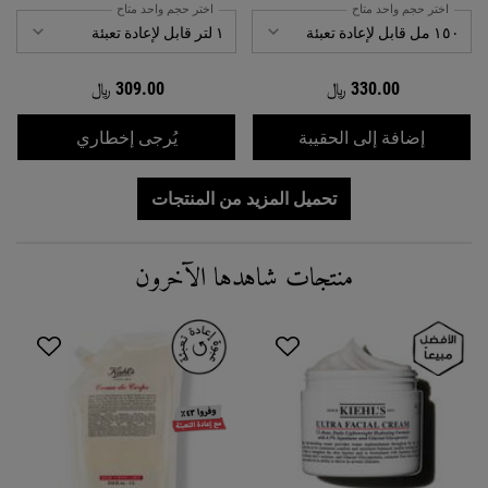
اختر حجم واحد متاح
اختر حجم واحد متاح
330.00 ﷼
309.00 ﷼
WHEN THE شامبو الأحماض الأمينية IS AVAILABLE
كريم جل خالي من الزيوت للوجه ألترا فيشا
إضافة إلى الحقيبة
يُرجى إخطاري
تحميل المزيد من المنتجات
منتجات شاهدها الآخرون