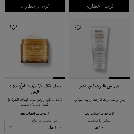
WHEN THE مجموعة هدايا المستحضرات المنشطة للرجال IS AVAILABLE
WHEN THE كريم حلاقة ألتميت بدون فرشاة IS AVAILABLE
يُرجى إخطاري
يُرجى إخطاري
بلسم غني بالزيوت لتنعيم الشعر
ماسك الكاليندولا المهدئ المُعزَّز ببتلات
الزهور
بلسم مرطب بزيت الأرغان وزيت الباباسو.
ماسك مرطب ومهدئ للوجه ليساعد البشرة على
الشعور بالتهدئة والتجدد.
لا توجد مراجعات بعد
لا توجد مراجعات بعد
مقاس واحد فقط
اختر حجم واحد متاح
٢٠٠ مل