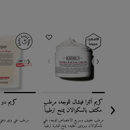
كريم ألترا فيشال للوجه، مرطب
كريم دو 
مكثف بالسكوالان يمنح ترطيباً
لمدة 24 ساعة
مرطب خفيف وسريع الامتصاص للوجه، غني
مرطب غني وغير دهني
بالسكوالان وبروتين الجليد، يمنح البشرة ترطيباً