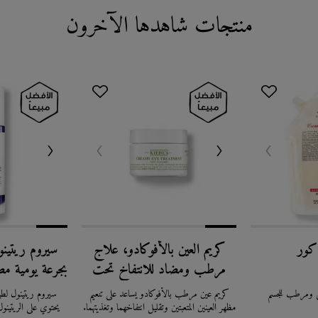
منتجات شاهدها الآخرون
كور
كريم العين بالأفوكادو، علاج
سيروم ريتينو
مرطب ومضاد للانتفاخ تحت
بجرعة يومية م
العين
مضاد للتجاعيد
 ومرطب للجسم
كريم عين مرطب بالأفوكادو يساعد على تنعيم
سيروم ريتينول لط
مظهر العينين المتعبتين وتقليل انتفاخهما وتغذيتهما.
يحتوي على الريتينول 