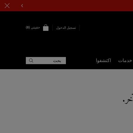
حقيبتي
0
تسجيل الدخول
0 PRODUCT IN CART
خدمات
اكتشفوا
بحث
خر.