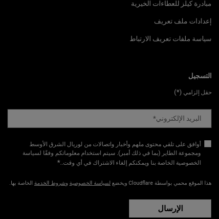
مبادرة كيلز للعطاءات الخيرية
إعدادات ملف تعريف
سياسة ملفات تعريف الارتباط
التسجيل
(*)
حقل إلزامي
البريد الإلكتروني
*
أوافق على تلقي محتوى ملهم وأخبار واتصالات من لوريال الشرق الأوسط
ومجموعة الطاير (بما في ذلك أمبر). سيتم استخدام معلوماتكم وفقًا لسياسة
*
الخصوصية الخاصة بنا ويمكنكم إلغاء الاشتراك في أي وقت.​
.
هذا الموقع محمي بواسطة Cloudflare ويخضع
لسياسة الخصوصية
و
شروط الخدمة
الخاصة بها.
الإرسال