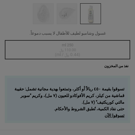
غسول وشامبو لطيف للأطفال لا يسبب دموعاً.
One size only
250 ml
110.00 ﷼
, 1 of 1
Selected
أنواع المنتج غير متوفرة في المخزون، {0}
(0.44 ﷼ / ml)
نفذ من المخزون
تسوقوا بقيمة ٤٥٠ ريالاً أو أكثر، وتمتعوا بهدية مجانية تشمل: حقيبة
قماشية من كيلز، كريم الأفوكادو للعيون (٧ مل)، وكريم "سوبر
مالتي كوريكتيف" (٧ مل).
حتى نفاد الكمية، تُطبق الشروط والأحكام.
تسوقوا الآن