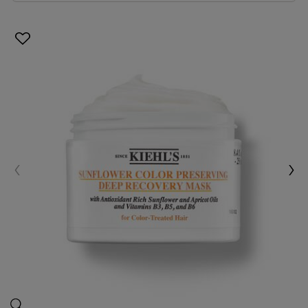
ماسك 