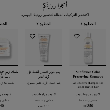
أكملوا روتينكم
اكتشفي التركيبات الفعالة لتحسين روتينك اليومي.
الخطوة ١
الخطوة ٢
الخطو
Sunflower Color
بلسم دوّار الشمس للحفاظ على
ماسك ترميم عميق 
Preserving Shampoo
لون الشعر
بزيت دوّ
An effective shampoo for
بلسم خفيف الوزن للشعر المصبوغ.
ماسك علاجي لل
color-treated hair.
لا توجد مراجعات بعد
لا توجد مراجعات بعد
لا توجد مر
مقاس واحد فقط
مقاس واحد فقط
مقاس وا
250 ml
٢٠٠ مل
40 g