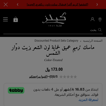
اكتشفوا كريم ألترا فيشال ميلت داون ريكفري الجديد!
0
0 PRODUCT IN CART
حقيبتي
محدد
مواقع
المتاجر
بحث
المحتوى الرئيسي
الصفحة الرئيسية
Discounted Product Sets Category
ماسك ترميم عميق لحماية لون الشعر بزيت دوّار
الشمس
Color-Treated
173.00 ﷼
0/5
(0)
—
اكتبوا مراجعتكم