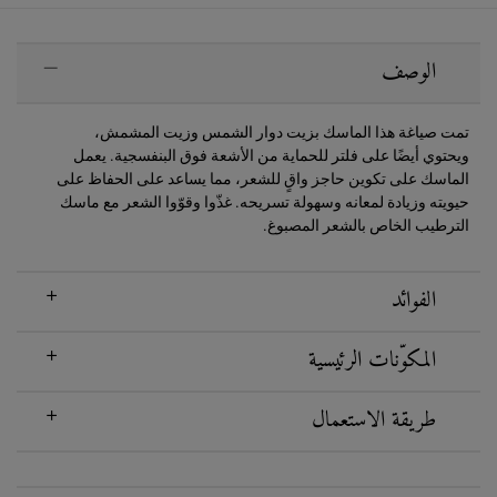
PDP Sections Accordion
الوصف
تمت صياغة هذا الماسك بزيت دوار الشمس وزيت المشمش،
ويحتوي أيضًا على فلتر للحماية من الأشعة فوق البنفسجية. يعمل
الماسك على تكوين حاجز واقٍ للشعر، مما يساعد على الحفاظ على
حيويته وزيادة لمعانه وسهولة تسريحه. غذّوا وقوّوا الشعر مع ماسك
الترطيب الخاص بالشعر المصبوغ.
الفوائد
المكوّنات الرئيسية
طريقة الاستعمال
PDP Routine Section