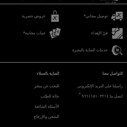
توصيل مجاني*
عروض حصرية
فنّ الإهداء
عينات مجانية*
خدمات العناية بالبشرة
تصفّح التذييل
التواصل معنا
العناية بالعملاء
راسلنا على البريد الإلكتروني
البحث عن متجر
+
اتصل بنا ٩٦٦١١٥١٠٣٢١٤
حالة الطلب
الأسئلة الشائعة
الشحن والإرجاع