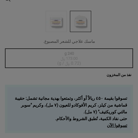
ماسك علاجي للشعر المصبوغ.
One size only
240 g
173.00 ﷼
, 1 of 1
Selected
أنواع المنتج غير متوفرة في المخزون، {0}
(0.72 ﷼ / g)
نفذ من المخزون
تسوقوا بقيمة ٤٥٠ ريالاً أو أكثر، وتمتعوا بهدية مجانية تشمل: حقيبة
قماشية من كيلز، كريم الأفوكادو للعيون (٧ مل)، وكريم "سوبر
مالتي كوريكتيف" (٧ مل).
حتى نفاد الكمية، تُطبق الشروط والأحكام.
تسوقوا الآن