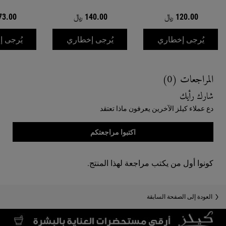
120.00 ﷼
140.00 ﷼
173.00
WHEN THE SUNFLOWER COLOR PRESERVING SHAMPOO IS AVAILABLE
WHEN THE بلسم دوّار الشمس للحفاظ على لون الشعر IS AVAILABLE
يُرجى إخطاري
يُرجى إخطاري
يُرجى 
Reviews
المراجعات (0)
شارك رأيك
دع عملاء كيلز الآخرين يعرفون ماذا تعتقد
اكتبوا مراجعتكم
كونوا أول من يكتب مراجعة لهذا المنتج.
Recently Viewed PDP
You May Also Like
العودة إلى الصفحة السابقة