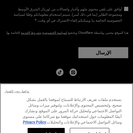
أوافق على تلقي محتوى ملهم وأخبار واتصالات من لوريال الشرق الأوسط
ومجموعة الطاير (بما في ذلك أمبر). سيتم استخدام معلوماتكم وفقًا لسياسة
*
الخصوصية الخاصة بنا ويمكنكم إلغاء الاشتراك في أي وقت.​
.
هذا الموقع محمي بواسطة Cloudflare ويخضع
لسياسة الخصوصية
و
شروط الخدمة
الخاصة بها.
الإرسال
البلد:
تواصل دون القبول
﷼ - SA (AR)
نستخدم ملفات تعريف الارتباط للسماح لموقعنا بالعمل بشكل
صحيح، ولتخصيص المحتوى والإعلانات، ولتوفير ميزات وسائل
التواصل الاجتماعي ولتحليل حركة المرور على الموقع. ونشارك
سياسة الخصوصية
الشروط والاحكام
خارطة الموقع
أيضًا المعلومات حول استخدامك موقعنا مع شركائنا على مستوى
وسائل التواصل الاجتماعي والإعلانات والتحليلات.
Privacy Policy
© كيلز منذ عام ١٨٥١ | جميع الحقوق محفوظة.
الكمية