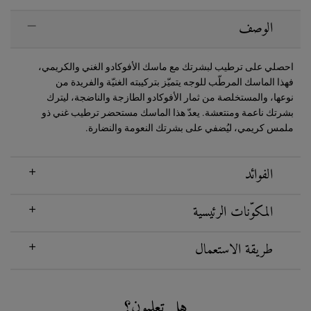
PDP Sections Accordion
الوصف
احصلي على ترطيب لبشرتك مع ماسك الأفوكادو الغني والكريمي،
فهذا الماسك المرطّب للوجه يتميّز بتركيبته الغنيّة والفريدة من
نوعها، والمستخلصة من ثمار الأفوكادو الطازجة والناضجة، ليترك
بشرتك ناعمة ومنتعشة. يعدّ هذا الماسك مستحضر ترطيب غني ذو
ملمس كريمي، ليُضفي على بشرتك النعومة والنضارة.
الفوائد
المكوّنات الرئيسية
طريقة الاستعمال
Did You Know
هل تعلمون؟