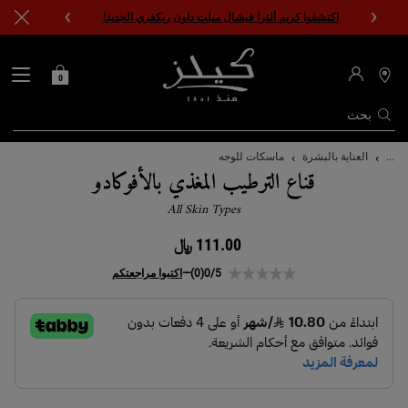
اكتشفوا كريم ألترا فيشال ميلت داون ريكفري الجديد!
0
0 PRODUCT IN CART
حقيبتي
محدد
مواقع
المتاجر
بحث
المحتوى الرئيسي
...
العناية بالبشرة
ماسكات للوجه
قناع الترطيب المغذي بالأفوكادو
All Skin Types
111.00 ﷼
0/5
(0)
—
اكتبوا مراجعتكم