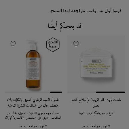
كونوا أول من يكتب مراجعة لهذا المنتج.
قد يعجبكم أيضًا
You May Also Like
ماسك زيت ثمار الزيتون لإصلاح الشعر
غسول الوجه الرغوي العميق بالكاليندولا،
بعمق
منظف خالٍ من السلفات للبشرة الدهنية
والعادية
قناع مرمم يمنحكم ترطيباً عميقاً
غسول وجه رغوي للتنظيف العميق، خالٍ من
السلفات، يحتوي على مستخلص الكاليندولا لإزالة
الشوائب والدهون بلطف دون تجريد البشرة من
رطوبتها الأساسية. مناسب للبشرة العادية إلى
لا توجد مراجعات بعد
لا توجد مراجعات بعد