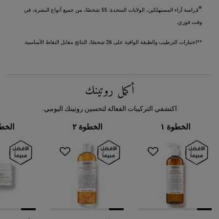
*د
راسة آراء المستهلكين، الولايات المتحدة: 55 شخصًا، من جميع أنواع البشرة، في
وقت فوري.
**اختبارات الترطيب والطبقة الواقية على 26 شخصًا، النتائج مقابل النقاط الأساسية.
PDP Routine Section
أكمل روتينك
اكتشفي التركيبات الفعالة لتحسين روتينك اليومي.
الخطوة ١
الخطوة ٢
الخطو