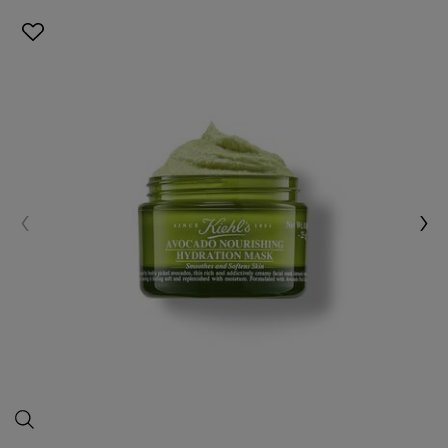
قناع 