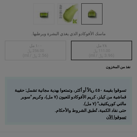
ماسك الأفوكادو الذي يغذي البشرة ويرطبها.
اختر حجم واحد متاح
٢٨ مل
١٠٠ مل
111.00 ﷼
256.00 ﷼
, 1 of 2
Selected
أنواع المنتج غير متوفرة في المخزون، {0}
, 2 of 2
Selected
أنواع المنتج غير متوفرة
(3.96 ﷼ / ml)
(2.56 ﷼ / ml)
نفذ من المخزون
تسوقوا بقيمة ٤٥٠ ريالاً أو أكثر، وتمتعوا بهدية مجانية تشمل: حقيبة
قماشية من كيلز، كريم الأفوكادو للعيون (٧ مل)، وكريم "سوبر
مالتي كوريكتيف" (٧ مل).
حتى نفاد الكمية، تُطبق الشروط والأحكام.
تسوقوا الآن