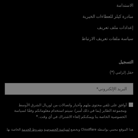
الاستدامة
مبادرة كيلز للعطاءات الخيرية
إعدادات ملف تعريف
سياسة ملفات تعريف الارتباط
التسجيل
(*)
حقل إلزامي
البريد الإلكتروني
*
أوافق على تلقي محتوى ملهم وأخبار واتصالات من لوريال الشرق الأوسط
ومجموعة الطاير (بما في ذلك أمبر). سيتم استخدام معلوماتكم وفقًا لسياسة
*
الخصوصية الخاصة بنا ويمكنكم إلغاء الاشتراك في أي وقت.​
.
هذا الموقع محمي بواسطة Cloudflare ويخضع
لسياسة الخصوصية
و
شروط الخدمة
الخاصة بها.