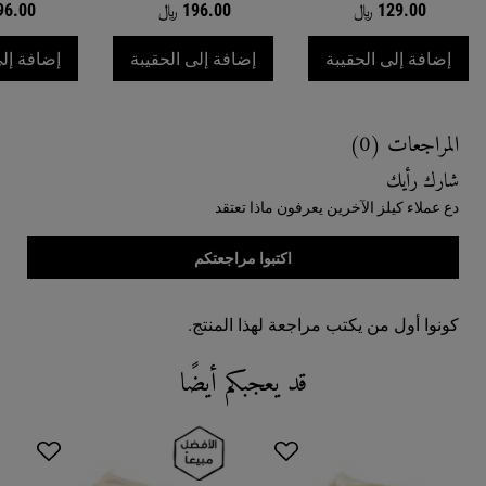
129.00 ﷼
196.00 ﷼
296.00
غسول الترا فيشال
تونر ألترا للوجه
إضافة إلى الحقيبة
إضافة إلى الحقيبة
إضافة إلى
Reviews
المراجعات (0)
شارك رأيك
دع عملاء كيلز الآخرين يعرفون ماذا تعتقد
اكتبوا مراجعتكم
كونوا أول من يكتب مراجعة لهذا المنتج.
قد يعجبكم أيضًا
Recently Viewed PDP
You May Also Like