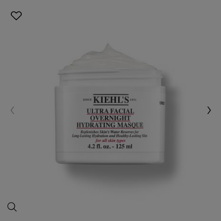
ماسك 