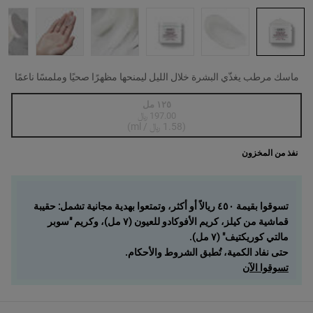
ماسك مرطب يغذّي البشرة خلال الليل ليمنحها مظهرًا صحيًا وملمسًا ناعمًا
One حجم واحد متاح only
١٢٥ مل
197.00 ﷼
, 1 of 1
Selected
أنواع المنتج غير متوفرة في المخزون، {0}
(1.58 ﷼ / ml)
نفذ من المخزون
تسوقوا بقيمة ٤٥٠ ريالاً أو أكثر، وتمتعوا بهدية مجانية تشمل: حقيبة
قماشية من كيلز، كريم الأفوكادو للعيون (٧ مل)، وكريم "سوبر
مالتي كوريكتيف" (٧ مل).
حتى نفاد الكمية، تُطبق الشروط والأحكام.
تسوقوا الآن