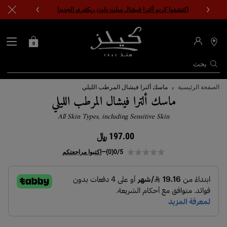
اكتشفوا كريم ألترا فيشال ميلت داون ريكفري الجديد!
0
0 PRODUCT IN CART
حقيبتي
محدد
مواقع
المتاجر
بحث
المحتوى الرئيسي
الصفحة الرئيسية
ماسك ألترا فيشال المرطب الليلي
ماسك ألترا فيشال المرطب الليلي
All Skin Types, including Sensitive Skin
197.00 ﷼
0/5
(0)
—
اكتبوا مراجعتكم