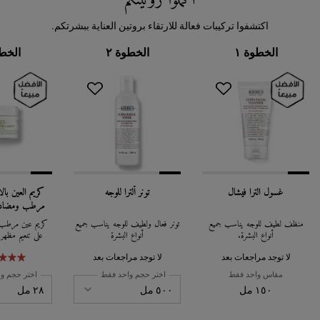
أكملوا روتينكم
اكتشفوا تركيبات فعالة للارتقاء بروتين العناية ببشرتكم.
الخطوة ١
الخطوة ٢
الخطو
غسول الترا فيشال
تونر ألترا للوجه
كريم العين بال
مرطب ومضاد ل
الع
منظف لطيف للوجه يناسب جميع
تونر فعال ولطيف للوجه يناسب جميع
كريم عين مرطب ب
أنواع البشرة.
أنواع البشرة
على تنعيم مظهر ا
وتقليل انتفاخهما و
التركيبة الغنية من
لا توجد مراجعات بعد
لا توجد مراجعات بعد
في الزيت رطوبة ت
مقاس واحد فقط
اختر حجم واحد فقط
اختر حجم وا
مناسبة لجميع أنواع
١٥٠ مل
البشرة ا