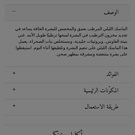
PDP Sections Accordion
الوصف
الماسك الليلي المرطب بعمق والمخصص للبشرة الجافة يساعد في
تجديد مخزون الترطيب في البشرة لمنحها ترطيبًا طويل الأمد. غني
بنبتة الفاونتن، وبروتينات جليدية، ومستخلص نبات الصحراء، يعمل
هذا الماسك الليلي على تنعيم البشرة وتلطيفها أثناء النوم. استيقظوا
على بشرة منتعشة ومشرقة بمظهر صحي.
الفوائد
المكوّنات الرئيسية
طريقة الاستعمال
PDP Routine Section