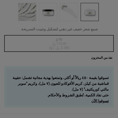
شمع شعر خفيف غير دهني لتشكيل وتثبيت التسريحة.
One size only
50 g
119.00 ﷼
, 1 of 1
Selected
أنواع المنتج غير متوفرة في المخزون، {0}
(2.38 ﷼ / g)
نفذ من المخزون
تسوقوا بقيمة ٤٥٠ ريالاً أو أكثر، وتمتعوا بهدية مجانية تشمل: حقيبة
قماشية من كيلز، كريم الأفوكادو للعيون (٧ مل)، وكريم "سوبر
مالتي كوريكتيف" (٧ مل).
حتى نفاد الكمية، تُطبق الشروط والأحكام.
تسوقوا الآن