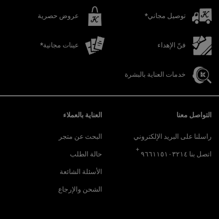
توصيل مجاني*
عروض حصرية
فنّ الإهداء
عينات مجانية*
خدمات العناية بالبشرة
تصفّح التذييل
التواصل معنا
العناية بالعملاء
راسلنا على البريد الإلكتروني
البحث عن متجر
+
اتصل بنا ٩٦٦١١٥١٠٣٢١٤
حالة الطلب
الأسئلة الشائعة
الشحن والإرجاع