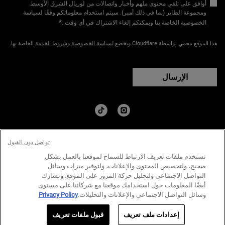
أوافق على تلقي محتوى ملهم وأخبار واتصالات من لوريال الشرق الأوسط
ومجموعة الطاير (بما في ذلك أمبر). سيتم استخدام معلوماتكم وفقًا لسياسة
*
الخصوصية الخاصة بنا ويمكنكم إلغاء الاشتراك في أي وقت.​
.
هذا الموقع محمي بواسطة Cloudflare ويخضع
لسياسة الخصوصية
و
شروط الخدمة
الخاصة بها.
الإرسال
البلد:
تواصل دون القبول
﷼ - SA (AR)
نستخدم ملفات تعريف الارتباط للسماح لموقعنا بالعمل بشكل
صحيح، ولتخصيص المحتوى والإعلانات، ولتوفير ميزات وسائل
التواصل الاجتماعي ولتحليل حركة المرور على الموقع. ونشارك
سياسة الخصوصية
الشروط والاحكام
خارطة الموقع
أيضًا المعلومات حول استخدامك موقعنا مع شركائنا على مستوى
وسائل التواصل الاجتماعي والإعلانات والتحليلات.
Privacy Policy
© كيلز منذ عام ١٨٥١ | جميع الحقوق محفوظة.
الكمية
إعدادات ملف تعريف
قبول ملفات تعريف
119.00 ﷼
يُرجى إخطاري
WHEN THE كريم شمعي لتصفيف الشعر من مجموعة ستايلست سيريز IS AVAILABLE
+
−