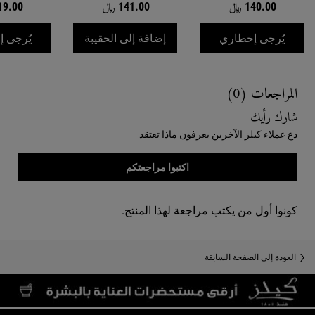
140.00 ﷼
141.00 ﷼
119.00
WHEN THE شامبو الأحماض الأمينية IS AVAILABLE
بلسم الأحماض الأمي
يُرجى إخطاري
إضافة إلى الحقيبة
يُرجى 
Reviews
المراجعات (0)
شارك رأيك
دع عملاء كيلز الآخرين يعرفون ماذا تعتقد
اكتبوا مراجعتكم
كونوا أول من يكتب مراجعة لهذا المنتج.
Recently Viewed PDP
You May Also Like
العودة إلى الصفحة السابقة