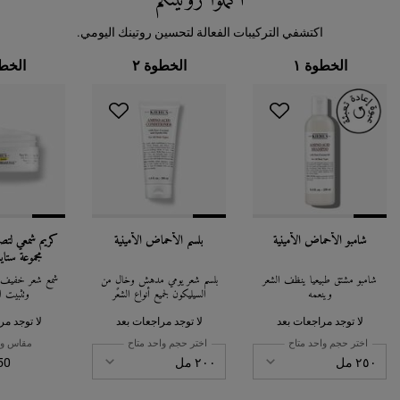
أكملوا روتينكم
اكتشفي التركيبات الفعالة لتحسين روتينك اليومي.
الخطوة ١
الخطوة ٢
الخطو
شامبو الأحماض الأمينية
بلسم الأحماض الأمينية
كريم شمعي لتص
مجموعة ستا
شامبو مشتق طبيعياً ينظف الشعر
بلسم شعر يومي مدهش وخالٍ من
شمع شعر خفيف غ
وينعمه
السيليكون لجميع أنواع الشعر
وتثبيت ا
لا توجد مراجعات بعد
لا توجد مراجعات بعد
لا توجد مر
اختر حجم واحد متاح
اختر حجم واحد متاح
مقاس وا
0 g