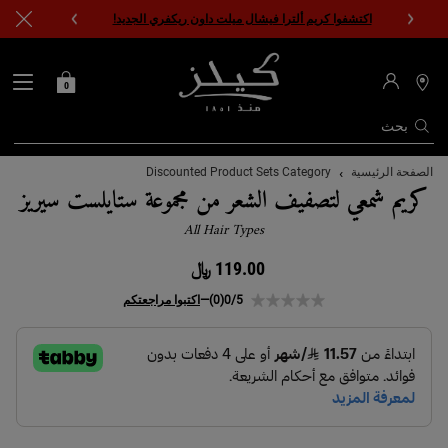
اكتشفوا كريم ألترا فيشال ميلت داون ريكفري الجديد!
0
0 PRODUCT IN CART
حقيبتي
محدد
مواقع
المتاجر
بحث
المحتوى الرئيسي
الصفحة الرئيسية
Discounted Product Sets Category
كريم شمعي لتصفيف الشعر من مجموعة ستايلست سيريز
All Hair Types
119.00 ﷼
0/5
(0)
—
اكتبوا مراجعتكم