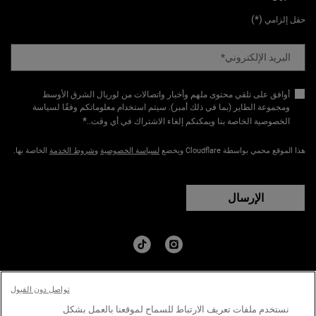
(*)
حقل إلزامي
البريد الإلكتروني
*
أوافق على تلقي محتوى ملهم وأخبار واتصالات من لوريال الشرق الأوسط
ومجموعة الطاير (بما في ذلك أمبر). سيتم استخدام معلوماتكم وفقًا لسياسة
*
الخصوصية الخاصة بنا ويمكنكم إلغاء الاشتراك في أي وقت.​
.
هذا الموقع محمي بواسطة Cloudflare ويخضع
لسياسة الخصوصية
و
شروط الخدمة
الخاصة بها.
الإرسال
البلد:
تواصل دون القبول
﷼ - SA (AR)
نستخدم ملفات تعريف الارتباط للسماح لموقعنا بالعمل بشكل