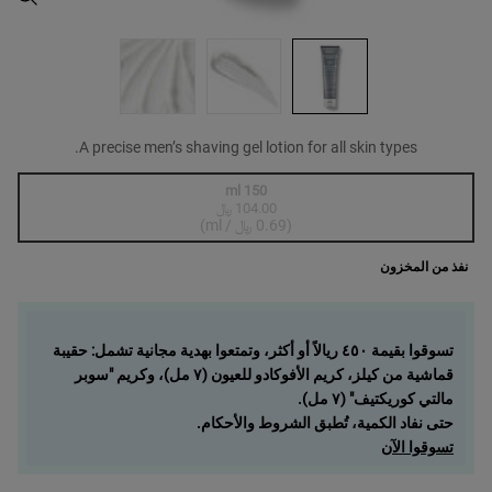
A precise men’s shaving gel lotion for all skin types.
One size only
150 ml
104.00 ﷼
, 1 of 1
Selected
أنواع المنتج غير متوفرة في المخزون، {0}
(0.69 ﷼ / ml)
نفذ من المخزون
تسوقوا بقيمة ٤٥٠ ريالاً أو أكثر، وتمتعوا بهدية مجانية تشمل: حقيبة
قماشية من كيلز، كريم الأفوكادو للعيون (٧ مل)، وكريم "سوبر
مالتي كوريكتيف" (٧ مل).
حتى نفاد الكمية، تُطبق الشروط والأحكام.
تسوقوا الآن