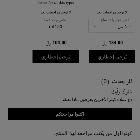
Lotion
lotion for all skin types.
لا توجد مراجعات بعد
لا توجد مراجعات بعد
اختر حجم واحد متاح
مقاس واحد فقط
150 ml
184.00 ﷼
104.00 ﷼
WHEN THE غسول فيول لتنشيط بشرة الوجه IS AVAILABLE
WHEN THE CLOSE SHAVERS SQUADRON™ SMOOTH GLIDER PRECISION SHAVE LOTION IS AVAILABLE
يُرجى إخطاري
يُرجى إخطاري
Reviews
المراجعات (0)
شارك رأيك
دع عملاء كيلز الآخرين يعرفون ماذا تعتقد
اكتبوا مراجعتكم
كونوا أول من يكتب مراجعة لهذا المنتج.