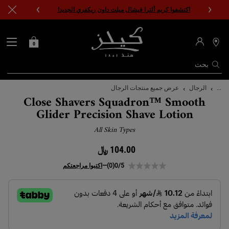
اكتشفوا كريم ألترا فيشال ميلت داون ريكفري الجديد!
0
0 PRODUCT IN CART
حقيبتي
محدد
مواقع
المتاجر
بحث
المحتوى الرئيسي
...
الرجال
عرض جميع منتجات الرجال
Close Shavers Squadron™ Smooth
Glider Precision Shave Lotion
All Skin Types
104.00 ﷼
0/5
(0)
—
اكتبوا مراجعتكم