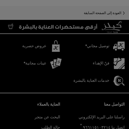
Recently Viewed PDP
You May Also Like
العودة إلى الصفحة السابقة
توصيل مجاني*
عروض حصرية
فنّ الإهداء
عينات مجانية*
خدمات العناية بالبشرة
تصفّح التذييل
التواصل معنا
العناية بالعملاء
راسلنا على البريد الإلكتروني
البحث عن متجر
+
اتصل بنا ٩٦٦١١٥١٠٣٢١٤
حالة الطلب